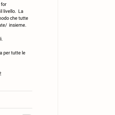
for 
livello.  La 
modo che tutte 
ate/  insieme.
i.
 per tutte le 
2