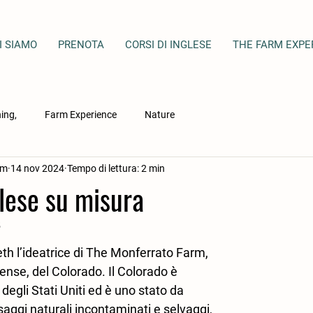
I SIAMO
PRENOTA
CORSI DI INGLESE
THE FARM EXPE
ing,
Farm Experience
Nature
rm
14 nov 2024
Tempo di lettura: 2 min
glese su misura
5
beth l’ideatrice di The Monferrato Farm, 
nse, del Colorado. Il Colorado è 
degli Stati Uniti ed è uno stato da 
saggi naturali incontaminati e selvaggi, 