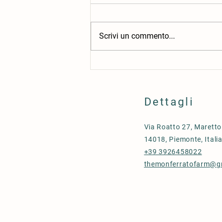
Scrivi un commento...
Strumenti gratis per praticare
inglese
Dettagli
Via Roatto 27, Maretto
14018, Piemonte, Itali
+39 3926458022
themonferratofarm@g