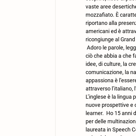
vaste aree desertich
mozzafiato. È caratter
riportano alla presenz
americani ed è attra
ricongiunge al Grand
 Adoro le parole, legg
ciò che abbia a che f
idee, di culture, la cre
comunicazione, la nar
appassiona è l’esser
attraverso l’italiano, 
L’inglese è la lingua
nuove prospettive e 
learner.  Ho 15 anni 
per delle multinaziona
laureata in Speech C