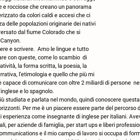
e e rocciose che creano un panorama 
izzato da colori caldi e accesi che ci 
a delle popolazioni originarie dei nativi 
versato dal fiume Colorado che si 
 Canyon.  
ere e scrivere. 
Amo le lingue e tutto 
are con queste, come lo scambio  di 
atività, la forma scritta, la poesia, la 
rativa, l’etimologia e quello che più mi 
e capace di comunicare con oltre 2 miliardi di persone  n
l’inglese e lo spagnolo. 
 più studiata e parlata nel mondo, quindi conoscere questa l
orizzonti. Per me è un piacere essere parte del percorso 
di esperienza come insegnante di inglese per italiani. Av
li, per aziende di famiglia, per start ups e liberi professio
ommunications e il mio campo di lavoro si occupa di for