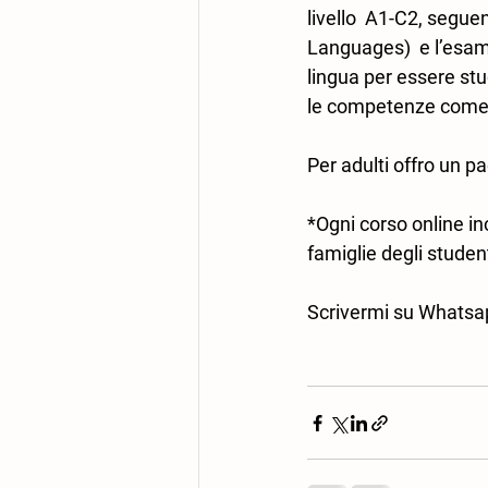
livello  A1-C2, seg
Languages)  e l’esame
lingua per essere st
le competenze come lo
Per adulti offro un pa
*Ogni corso online in
famiglie degli student
Scrivermi su Whatsap