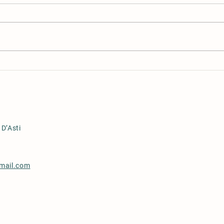
Colora
Mastering IELTS Writing
 D’Asti
a
mail.com