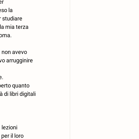
er 
so la 
 studiare 
la mia terza 
ioma.
e non avevo 
vo arrugginire 
.  
perto quanto 
 libri digitali  
lezioni 
er il loro 