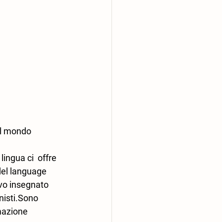
el mondo 
ingua ci  offre 
del language 
evo insegnato 
nisti.Sono 
mazione 