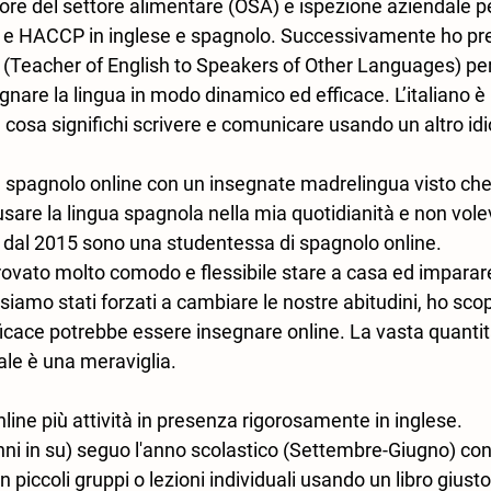
ore del settore alimentare (OSA) e ispezione aziendale p
o e HACCP in inglese e spagnolo. Successivamente ho pre
 (Teacher of English to Speakers of Other Languages) per
nare la lingua in modo dinamico ed efficace. L’italiano è 
 cosa significhi scrivere e comunicare usando un altro id
re spagnolo online con un insegnate madrelingua visto ch
usare la lingua spagnola nella mia quotidianità e non vole
di dal 2015 sono una studentessa di spagnolo online.
ovato molto comodo e flessibile stare a casa ed imparare
iamo stati forzati a cambiare le nostre abitudini, ho sco
cace potrebbe essere insegnare online. La vasta quantità di
ale è una meraviglia. 
nline più attività in presenza rigorosamente in inglese.
nni in su) seguo l'anno scolastico (Settembre-Giugno) con 
 piccoli gruppi o lezioni individuali usando un libro giusto p