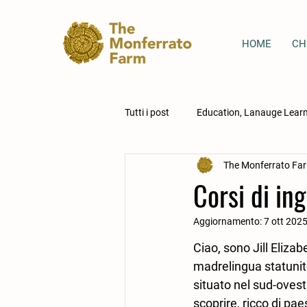
HOME
CH
Tutti i post
Education, Lanauge Learn
The Monferrato Fa
Corsi di in
Aggiornamento:
7 ott 202
Ciao, sono Jill Eliza
madrelingua statunite
situato nel sud-ovest 
scoprire, ricco di pae