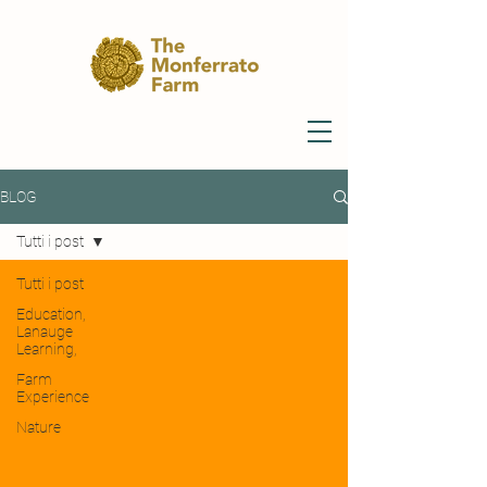
BLOG
Tutti i post
Tutti i post
Education,
Lanauge
Learning,
Farm
Experience
Nature