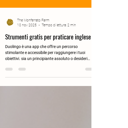
The Monferrato Farm
10 nov 2025
Tempo di lettura: 2 min
Strumenti gratis per praticare inglese
Duolingo è una app che offre un percorso
stimolante e accessibile per raggiungere i tuoi
obiettivi. sia un principiante assoluto o desideri
rinfrescare una lingua dimenticata. Duolingo
trasforma l'apprendimento in un gioco avvincente,
con punti esperienza, livelli da superare, "strisce"
giornaliere da mantenere, gemme da guadagnare e
classifiche competitive. Questo approccio ludico
non solo rende le lezioni più divertenti e meno
noiose, ma crea anche una forte motivazione in