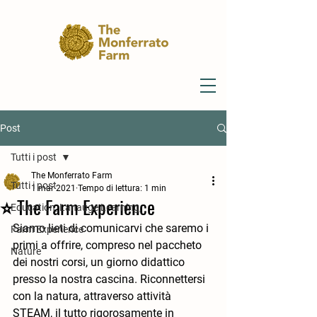
Post
Tutti i post
The Monferrato Farm
Tutti i post
1 mar 2021
Tempo di lettura: 1 min
⭐️ The Farm Experience
Education, Lanauge Learning,
Siamo lieti di comunicarvi che saremo i 
Farm Experience
primi a offrire, compreso nel paccheto 
Nature
dei nostri corsi, un giorno didattico 
presso la nostra cascina. Riconnettersi 
con la natura, attraverso attività 
STEAM, il tutto rigorosamente in 